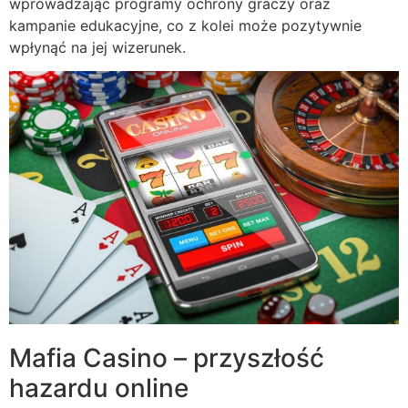
wprowadzając programy ochrony graczy oraz
kampanie edukacyjne, co z kolei może pozytywnie
wpłynąć na jej wizerunek.
Mafia Casino – przyszłość
hazardu online