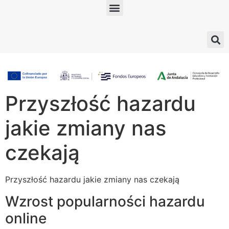
Przyszłość hazardu
jakie zmiany nas
czekają
Przyszłość hazardu jakie zmiany nas czekają
Wzrost popularności hazardu
online