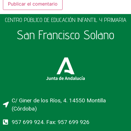
CENTRO PÚBLICO DE EDUCACIÓN INFANTIL Y PRIMARIA
San Francisco Solano
C/ Giner de los Ríos, 4. 14550 Montilla
(Córdoba)
957 699 924. Fax: 957 699 926