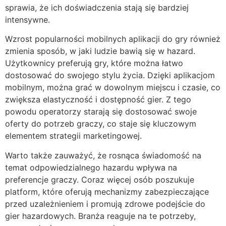
sprawia, że ich doświadczenia stają się bardziej
intensywne.
Wzrost popularności mobilnych aplikacji do gry również
zmienia sposób, w jaki ludzie bawią się w hazard.
Użytkownicy preferują gry, które można łatwo
dostosować do swojego stylu życia. Dzięki aplikacjom
mobilnym, można grać w dowolnym miejscu i czasie, co
zwiększa elastyczność i dostępność gier. Z tego
powodu operatorzy starają się dostosować swoje
oferty do potrzeb graczy, co staje się kluczowym
elementem strategii marketingowej.
Warto także zauważyć, że rosnąca świadomość na
temat odpowiedzialnego hazardu wpływa na
preferencje graczy. Coraz więcej osób poszukuje
platform, które oferują mechanizmy zabezpieczające
przed uzależnieniem i promują zdrowe podejście do
gier hazardowych. Branża reaguje na te potrzeby,