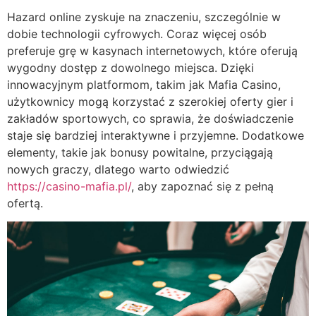
Hazard online zyskuje na znaczeniu, szczególnie w
dobie technologii cyfrowych. Coraz więcej osób
preferuje grę w kasynach internetowych, które oferują
wygodny dostęp z dowolnego miejsca. Dzięki
innowacyjnym platformom, takim jak Mafia Casino,
użytkownicy mogą korzystać z szerokiej oferty gier i
zakładów sportowych, co sprawia, że doświadczenie
staje się bardziej interaktywne i przyjemne. Dodatkowe
elementy, takie jak bonusy powitalne, przyciągają
nowych graczy, dlatego warto odwiedzić
https://casino-mafia.pl/
, aby zapoznać się z pełną
ofertą.