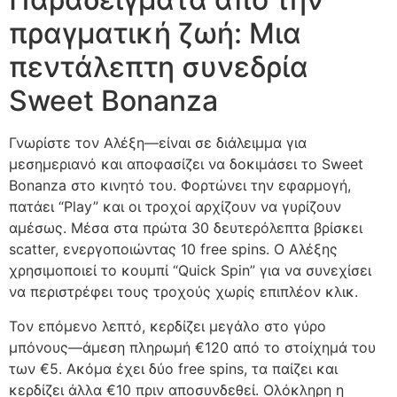
πραγματική ζωή: Μια
πεντάλεπτη συνεδρία
Sweet Bonanza
Γνωρίστε τον Αλέξη—είναι σε διάλειμμα για
μεσημεριανό και αποφασίζει να δοκιμάσει το Sweet
Bonanza στο κινητό του. Φορτώνει την εφαρμογή,
πατάει “Play” και οι τροχοί αρχίζουν να γυρίζουν
αμέσως. Μέσα στα πρώτα 30 δευτερόλεπτα βρίσκει
scatter, ενεργοποιώντας 10 free spins. Ο Αλέξης
χρησιμοποιεί το κουμπί “Quick Spin” για να συνεχίσει
να περιστρέφει τους τροχούς χωρίς επιπλέον κλικ.
Τον επόμενο λεπτό, κερδίζει μεγάλο στο γύρο
μπόνους—άμεση πληρωμή €120 από το στοίχημά του
των €5. Ακόμα έχει δύο free spins, τα παίζει και
κερδίζει άλλα €10 πριν αποσυνδεθεί. Ολόκληρη η