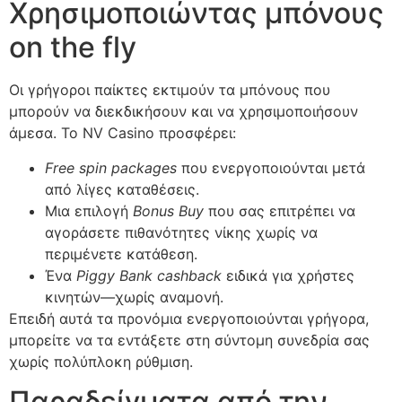
Χρησιμοποιώντας μπόνους
on the fly
Οι γρήγοροι παίκτες εκτιμούν τα μπόνους που
μπορούν να διεκδικήσουν και να χρησιμοποιήσουν
άμεσα. Το NV Casino προσφέρει:
Free spin packages
που ενεργοποιούνται μετά
από λίγες καταθέσεις.
Μια επιλογή
Bonus Buy
που σας επιτρέπει να
αγοράσετε πιθανότητες νίκης χωρίς να
περιμένετε κατάθεση.
Ένα
Piggy Bank cashback
ειδικά για χρήστες
κινητών—χωρίς αναμονή.
Επειδή αυτά τα προνόμια ενεργοποιούνται γρήγορα,
μπορείτε να τα εντάξετε στη σύντομη συνεδρία σας
χωρίς πολύπλοκη ρύθμιση.
Παραδείγματα από την