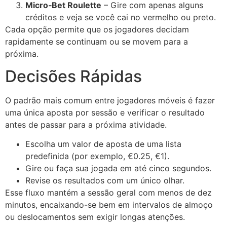
Micro‑Bet Roulette
– Gire com apenas alguns
créditos e veja se você cai no vermelho ou preto.
Cada opção permite que os jogadores decidam
rapidamente se continuam ou se movem para a
próxima.
Decisões Rápidas
O padrão mais comum entre jogadores móveis é fazer
uma única aposta por sessão e verificar o resultado
antes de passar para a próxima atividade.
Escolha um valor de aposta de uma lista
predefinida (por exemplo, €0.25, €1).
Gire ou faça sua jogada em até cinco segundos.
Revise os resultados com um único olhar.
Esse fluxo mantém a sessão geral com menos de dez
minutos, encaixando-se bem em intervalos de almoço
ou deslocamentos sem exigir longas atenções.