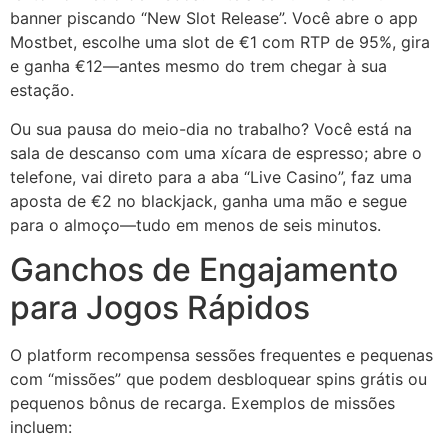
banner piscando “New Slot Release”. Você abre o app
Mostbet, escolhe uma slot de €1 com RTP de 95%, gira
e ganha €12—antes mesmo do trem chegar à sua
estação.
Ou sua pausa do meio-dia no trabalho? Você está na
sala de descanso com uma xícara de espresso; abre o
telefone, vai direto para a aba “Live Casino”, faz uma
aposta de €2 no blackjack, ganha uma mão e segue
para o almoço—tudo em menos de seis minutos.
Ganchos de Engajamento
para Jogos Rápidos
O platform recompensa sessões frequentes e pequenas
com “missões” que podem desbloquear spins grátis ou
pequenos bônus de recarga. Exemplos de missões
incluem: