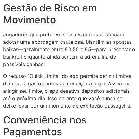
Gestão de Risco em
Movimento
Jogadores que preferem sessões curtas costumam
adotar uma abordagem cautelosa. Mantêm as apostas
baixas—geralmente entre €0.50 e €5—para preservar o
bankroll enquanto ainda sentem a adrenalina de
possíveis ganhos.
O recurso “Quick Limits” do app permite definir limites
diários de gastos antes de começar a jogar. Assim que
atingir seu limite, o app desativa depósitos adicionais
até o próximo dia. Isso garante que você nunca se
deixe levar por um momento de excitação passageira.
Conveniência nos
Pagamentos