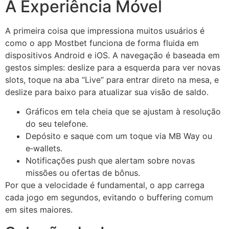
A Experiência Móvel
A primeira coisa que impressiona muitos usuários é
como o app Mostbet funciona de forma fluida em
dispositivos Android e iOS. A navegação é baseada em
gestos simples: deslize para a esquerda para ver novas
slots, toque na aba “Live” para entrar direto na mesa, e
deslize para baixo para atualizar sua visão de saldo.
Gráficos em tela cheia que se ajustam à resolução
do seu telefone.
Depósito e saque com um toque via MB Way ou
e‑wallets.
Notificações push que alertam sobre novas
missões ou ofertas de bônus.
Por que a velocidade é fundamental, o app carrega
cada jogo em segundos, evitando o buffering comum
em sites maiores.