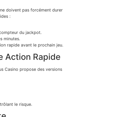
s ne doivent pas forcément durer
ides :
 compteur du jackpot.
es minutes.
ion rapide avant le prochain jeu.
e Action Rapide
ius Casino propose des versions
rôlant le risque.
te