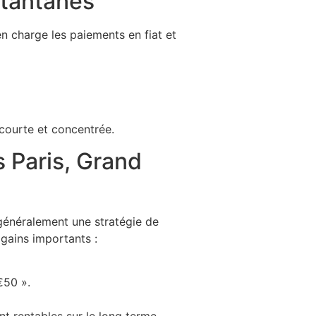
stantanés
en charge les paiements en fiat et
n courte et concentrée.
s Paris, Grand
 généralement une stratégie de
 gains importants :
€50 ».