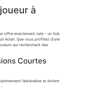
 joueur à
ino offre exactement cela – un hub
n éclair. Que vous profitiez d’une
joueurs qui recherchent des
sions Courtes
intiennent l’adrénaline et évitent
 :