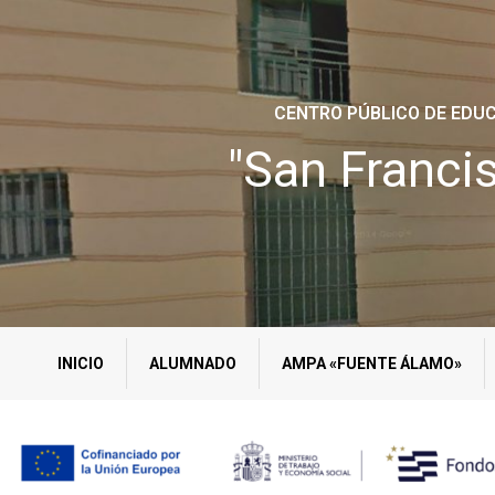
CENTRO PÚBLICO DE EDUC
"San Franci
INICIO
ALUMNADO
AMPA «FUENTE ÁLAMO»