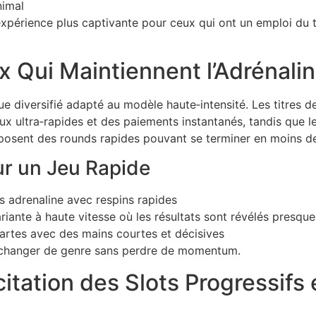
nimal
expérience plus captivante pour ceux qui ont un emploi d
x Qui Maintiennent l’Adrénali
 diversifié adapté au modèle haute‑intensité. Les titres de
ux ultra‑rapides et des paiements instantanés, tandis que le
osent des rounds rapides pouvant se terminer en moins de
ur un Jeu Rapide
s adrenaline avec respins rapides
ariante à haute vitesse où les résultats sont révélés presqu
cartes avec des mains courtes et décisives
e changer de genre sans perdre de momentum.
citation des Slots Progressif