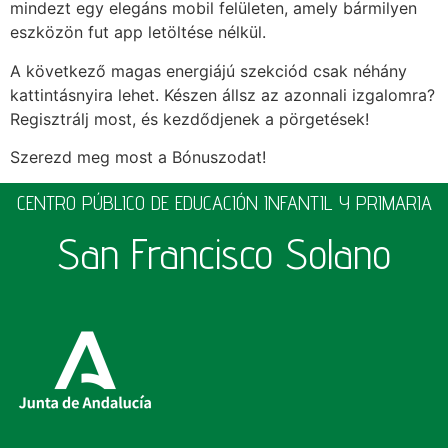
mindezt egy elegáns mobil felületen, amely bármilyen
eszközön fut app letöltése nélkül.
A következő magas energiájú szekciód csak néhány
kattintásnyira lehet. Készen állsz az azonnali izgalomra?
Regisztrálj most, és kezdődjenek a pörgetések!
Szerezd meg most a Bónuszodat!
CENTRO PÚBLICO DE EDUCACIÓN INFANTIL Y PRIMARIA
San Francisco Solano