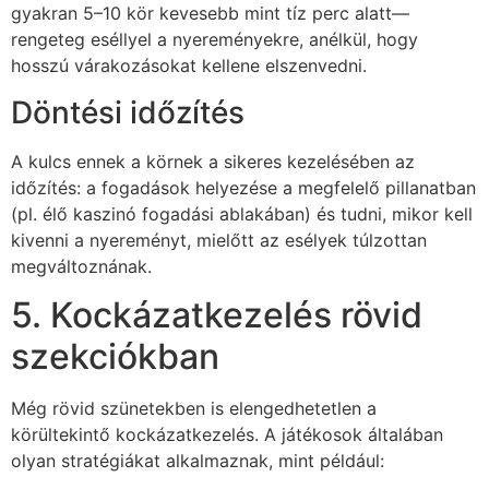
gyakran 5–10 kör kevesebb mint tíz perc alatt—
rengeteg eséllyel a nyereményekre, anélkül, hogy
hosszú várakozásokat kellene elszenvedni.
Döntési időzítés
A kulcs ennek a körnek a sikeres kezelésében az
időzítés: a fogadások helyezése a megfelelő pillanatban
(pl. élő kaszinó fogadási ablakában) és tudni, mikor kell
kivenni a nyereményt, mielőtt az esélyek túlzottan
megváltoznának.
5. Kockázatkezelés rövid
szekciókban
Még rövid szünetekben is elengedhetetlen a
körültekintő kockázatkezelés. A játékosok általában
olyan stratégiákat alkalmaznak, mint például: