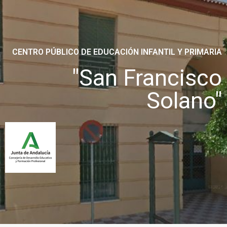
CENTRO PÚBLICO DE EDUCACIÓN INFANTIL Y PRIMARIA
"San Francisco
Solano"