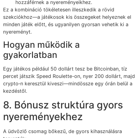
hozzáférnek a nyereményeikhez.
Ez a kombináció tökéletesen illeszkedik a rövid
szekciókhoz—a játékosok kis összegeket helyeznek el
minden játék előtt, és ugyanilyen gyorsan vehetik ki a
nyereményt.
Hogyan működik a
gyakorlatban
Egy játékos például 50 dollárt tesz be Bitcoinban, tíz
percet játszik Speed Roulette-on, nyer 200 dollárt, majd
crypto‑n keresztül kiveszi—mindössze egy órán belül a
kezdéstől.
8. Bónusz struktúra gyors
nyereményekhez
A üdvözlő csomag bőkezű, de gyors kihasználásra