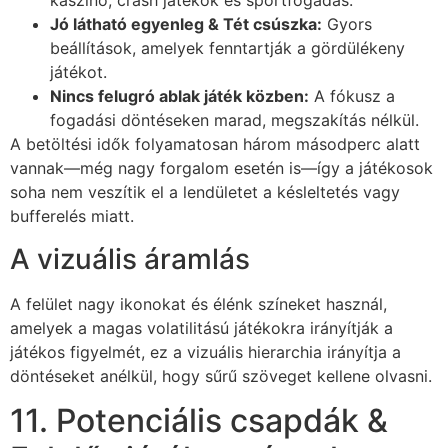
kaszinó, crash játékok és sportfogadás.
Jó látható egyenleg & Tét csúszka:
Gyors
beállítások, amelyek fenntartják a gördülékeny
játékot.
Nincs felugró ablak játék közben:
A fókusz a
fogadási döntéseken marad, megszakítás nélkül.
A betöltési idők folyamatosan három másodperc alatt
vannak—még nagy forgalom esetén is—így a játékosok
soha nem veszítik el a lendületet a késleltetés vagy
bufferelés miatt.
A vizuális áramlás
A felület nagy ikonokat és élénk színeket használ,
amelyek a magas volatilitású játékokra irányítják a
játékos figyelmét, ez a vizuális hierarchia irányítja a
döntéseket anélkül, hogy sűrű szöveget kellene olvasni.
11. Potenciális csapdák &