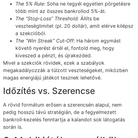
The 5% Rule:
Soha ne tegyél egyetlen pörgetésre
több mint az összes bankrollod 5%-át.
The “Stop‑Loss” Threshold:
Állíts be
veszteséglimitet (pl. 20 dollár), amit elérve kilépsz
a szekcióból.
The “Win Streak” Cut‑Off:
Ha három egymást
követő nyerést értél el, fontold meg, hogy
kiveszed a pénzt, és újrakezded.
Mivel a szekciók rövidek, ezek a szabályok
megakadályozzák a túlzott veszteségeket, miközben
magas energiájú játékot tesznek lehetővé.
Időzítés vs. Szerencse
A rövid formátum erősen a szerencsén alapul, nem
pedig hosszú távú stratégián, de a fegyelmezett
bankroll‑kezelés fenntartja a kalandot sok látogatás
során is.