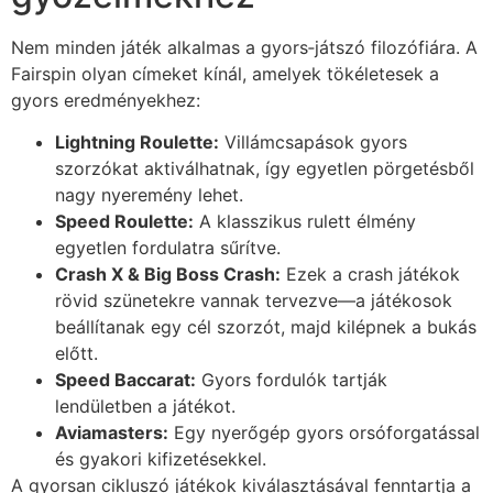
Nem minden játék alkalmas a gyors‑játszó filozófiára. A
Fairspin olyan címeket kínál, amelyek tökéletesek a
gyors eredményekhez:
Lightning Roulette:
Villámcsapások gyors
szorzókat aktiválhatnak, így egyetlen pörgetésből
nagy nyeremény lehet.
Speed Roulette:
A klasszikus rulett élmény
egyetlen fordulatra sűrítve.
Crash X & Big Boss Crash:
Ezek a crash játékok
rövid szünetekre vannak tervezve—a játékosok
beállítanak egy cél szorzót, majd kilépnek a bukás
előtt.
Speed Baccarat:
Gyors fordulók tartják
lendületben a játékot.
Aviamasters:
Egy nyerőgép gyors orsóforgatással
és gyakori kifizetésekkel.
A gyorsan cikluszó játékok kiválasztásával fenntartja a