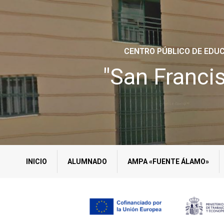
CENTRO PÚBLICO DE EDUC
"San Franci
INICIO
ALUMNADO
AMPA «FUENTE ÁLAMO»