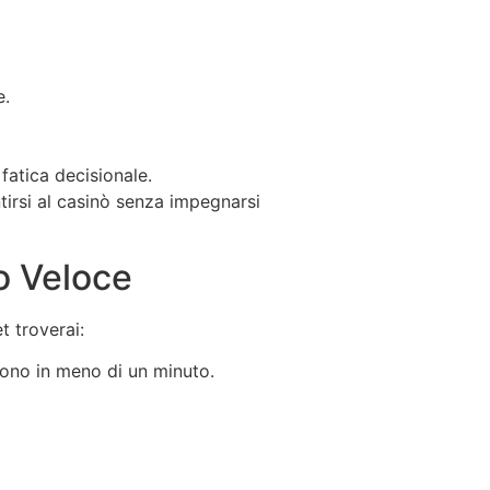
e.
fatica decisionale.
tirsi al casinò senza impegnarsi
o Veloce
t troverai:
dono in meno di un minuto.