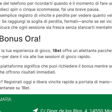
e del telefono per ricordarti quando è il momento di fare u
ieci spin o cinque scommesse, fai una breve pausa.
semplice registro di vincite e perdite per vedere quanto ve
:
Se raggiungi la soglia di perdita, fermati—anche se sei vic
icura che ogni sessione sia fresca senza stancarti mentalm
o Bonus Ora!
 la tua esperienza di gioco,
1Bet
offre un allettante pacch
per dare il via alle tue sessioni di gioco rapido.
a piattaforma significa che puoi richiedere il bonus mentre
che offrono risultati immediati.
o? Registrati oggi e libera vincite rapide a portata di ma
antanee su 1Bet.
IMARIA
o
C/ Giner de los Ríos, 4. 14550 Mo