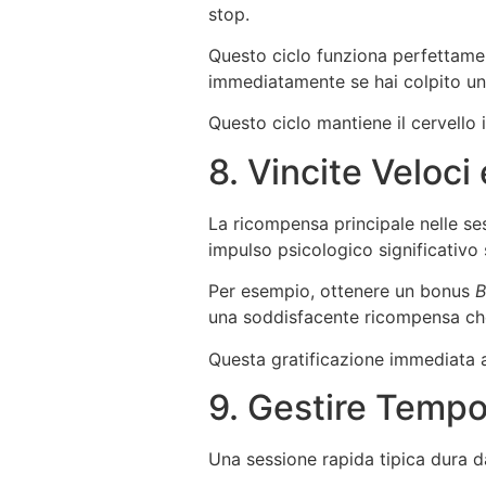
stop.
Questo ciclo funziona perfettame
immediatamente se hai colpito un c
Questo ciclo mantiene il cervello
8. Vincite Veloci 
La ricompensa principale nelle se
impulso psicologico significativo 
Per esempio, ottenere un bonus
B
una soddisfacente ricompensa che 
Questa gratificazione immediata a
9. Gestire Temp
Una sessione rapida tipica dura dai