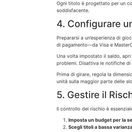
Ogni titolo è progettato per un c
soddisfacente.
4. Configurare u
Prepararsi a un’esperienza di gio
di pagamento—da Visa e MasterCar
Una volta impostato il saldo, apri
problemi. Disattiva le notifiche di
Prima di girare, regola la dimens
unità sulla maggior parte delle s
5. Gestire il Risc
Il controllo del rischio è essenz
Imposta un budget per la s
Scegli titoli a bassa varianza