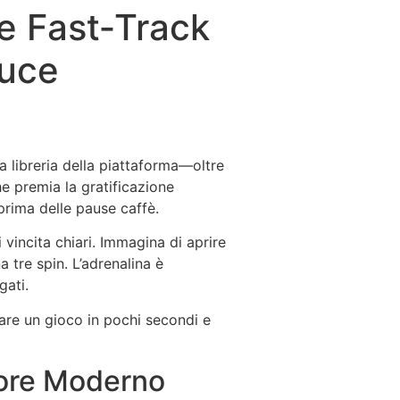
te Fast‑Track
Luce
a libreria della piattaforma—oltre
he premia la gratificazione
prima delle pause caffè.
 vincita chiari. Immagina di aprire
 tre spin. L’adrenalina è
gati.
are un gioco in pochi secondi e
atore Moderno