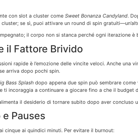
nte con slot a cluster come
Sweet Bonanza Candyland
. Do
luster; se sì, puoi attivare un round di spin gratuiti—un’al
 impegnato; il corpo non si stanca perché ogni iterazione è 
e il Fattore Brivido
ssioni rapide è l’emozione delle vincite veloci. Anche una 
se arriva dopo pochi spin.
ig Bass Splash
dopo appena due spin può sembrare come vi
ti incoraggia a continuare a giocare fino a che il budget d
limenta il desiderio di tornare subito dopo aver concluso 
o e Pauses
 cinque ai quindici minuti. Per evitare il burnout: