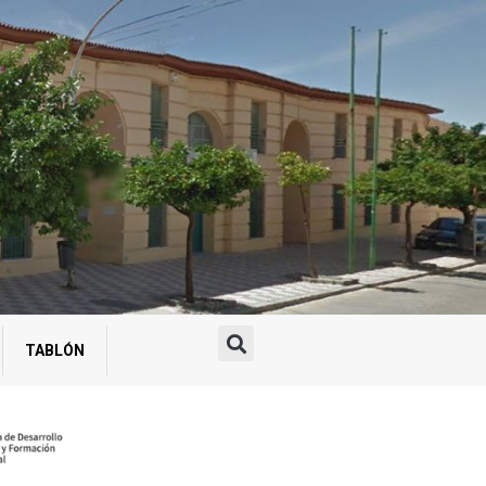
TABLÓN