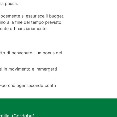
na pausa.
locemente si esaurisce il budget.
ino alla fine del tempo previsto.
ente o finanziariamente.
etto di benvenuto—un bonus del
 sei in movimento e immergerti
no—perché ogni secondo conta
ntilla (Córdoba)